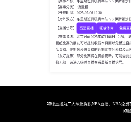
【赛事名称】布里斯班狮吼青年队 VS 伊斯顿沙
【赛事分类】 澳昆超
【开赛时间】2025-07-06 12:30
【对阵双方】布里斯班狮吼青年队 VS 伊斯顿沙
高清直播
咪咕体育
免费直
【直播信号】
【赛事说明】北京时间2025年07月06日 12:
昆超比赛的朋友可以提前收藏本页面以免错过直
队直播、伊斯顿沙伯直播的近期比赛列表以及两
【友好提示】部分比赛将在赛前更新，可能需要
都无效，请进入嗨球直播查看最新直播信号。
嗨球直播为广大球迷提供NBA直播、NBA免
的服