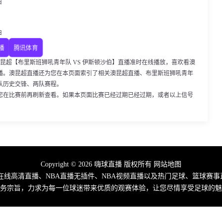
伯
伯
播
腾讯体育
30，澳昆超【布里斯班狮吼青年队 VS 伊斯顿沙伯】直播准时在线播放，喜欢看澳
播。澳昆超直播还为您在本页面索引了相关澳昆超直播、布里斯班狮吼青年
队历史交锋、两队赛程。
您在比赛前再刷新查看。如果本页面比赛已经过期已经过期，或者以上信号
Copyright © 2026 嗨球直播 版权所有
网站地图
费在线高清直播、NBA直播无插件、NBA视频直播以及热门足球、篮球赛事
务宗旨，力求为每一位球迷带来优质的观赛体验，让您尽情享受足球的魅